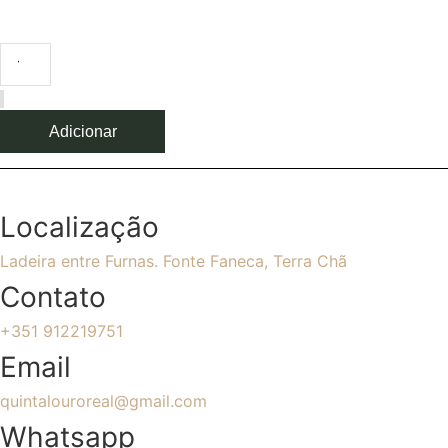
Quantidade de Tote Bag - Grão de Lava
Adicionar
Localização
Ladeira entre Furnas. Fonte Faneca, Terra Chã
Contato
+351 912219751
Email
quintalouroreal@gmail.com
Whatsapp