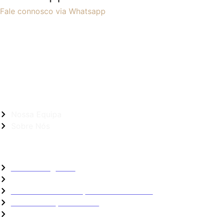
Fale connosco via Whatsapp
Sobre Nós
Nossa Equipa
Sobre Nós
Links Rápidos
Basalto Negro AL
Livro de Reclamações
Políticas de Devoluções e Reembolsos
Políticas de privacidade
Termos e Condições